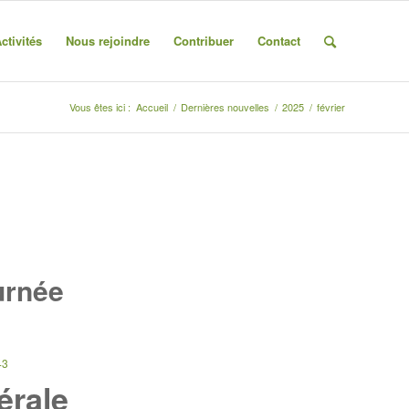
ctivités
Nous rejoindre
Contribuer
Contact
Vous êtes ici :
Accueil
/
Dernières nouvelles
/
2025
/
février
urnée
43
érale