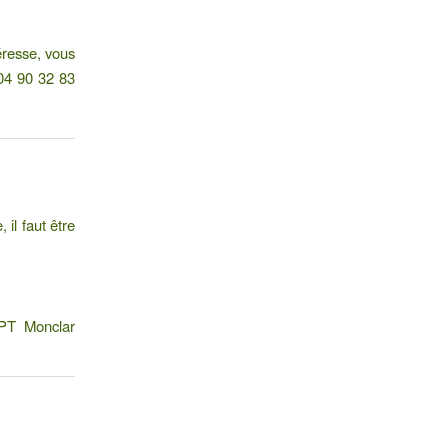
téresse, vous
 04 90 32 83
il faut être
MPT Monclar