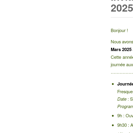
2025
Bonjour !
Nous avons 
Mars 2025 
Cette année
journée aux 
……………
Journé
Fresque 
Date
: S
Progra
9h : Ouv
9h30 : A