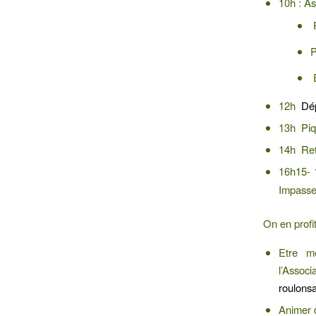
10h : A
R
P
‍
12h
Dép
13h Piq
14h Reto
16h15- 1
Impasse
On en profi
Etre me
l’Assoc
roulons
Animer 