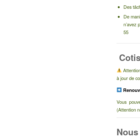
Des tâch
De maniè
n’avez 
55
‍‍
Coti
Attentio
à jour de co
Renouve
Vous pouve
(Attention 
Nous 