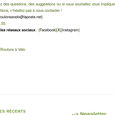
z des questions, des suggestions ou si vous souhaitez vous impliqu
tions, n’hésitez pas à nous contacter !
roulonsavelo@laposte.net
]
3.55
 les réseaux sociaux
: [
Facebook
][
X
][
Instagram
]
 Roulons à Vélo
LES RÉCENTS
--> Newsletter